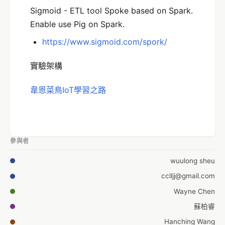
Sigmoid - ETL tool Spoke based on Spark.
Enable use Pig on Spark.
https://www.sigmoid.com/spork/
實驗架構
韋恩菜鳥IoT學習之路
參與者
wuulong sheu
cclljj@gmail.com
Wayne Chen
蘇柏睿
Hanching Wang