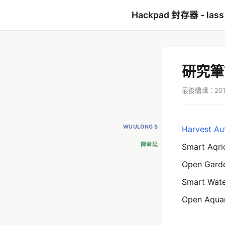
Hackpad 封存器 - lass
研究筆記
最後編輯：2016
WUULONG S
Harvest Au
陳幸延
Smart Aqri
Open Gard
Smart Wat
Open Aqua