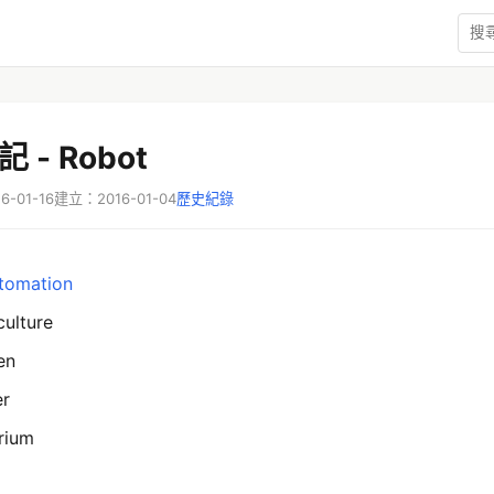
 - Robot
-01-16
建立：2016-01-04
歷史紀錄
tomation
culture
en
er
rium