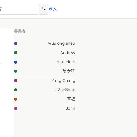
🔍
登入
參與者
wuulong sheu
Andrew
gracekuo
陳幸延
Yang Chang
J2_icShop
阿鋒
John